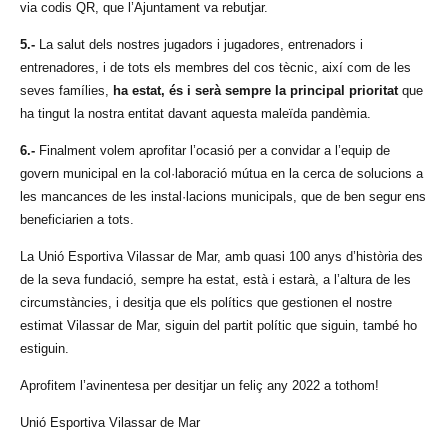
via codis QR, que l’Ajuntament va rebutjar.
5.-
La salut dels nostres jugadors i jugadores, entrenadors i
entrenadores, i de tots els membres del cos tècnic, així com de les
seves famílies,
ha estat, és i serà sempre la principal prioritat
que
ha tingut la nostra entitat davant aquesta maleïda pandèmia.
6.-
Finalment volem aprofitar l’ocasió per a convidar a l’equip de
govern municipal en la col·laboració mútua en la cerca de solucions a
les mancances de les instal·lacions municipals, que de ben segur ens
beneficiarien a tots.
La Unió Esportiva Vilassar de Mar, amb quasi 100 anys d’història des
de la seva fundació, sempre ha estat, està i estarà, a l’altura de les
circumstàncies, i desitja que els polítics que gestionen el nostre
estimat Vilassar de Mar, siguin del partit polític que siguin, també ho
estiguin.
Aprofitem l’avinentesa per desitjar un feliç any 2022 a tothom!
Unió Esportiva Vilassar de Mar