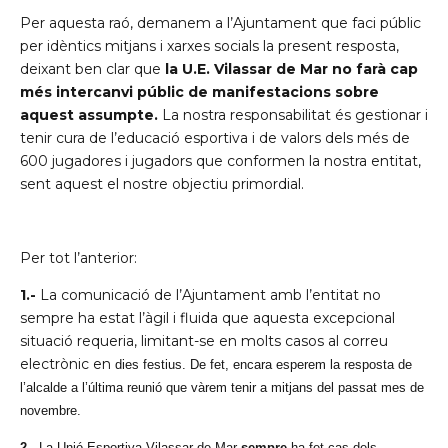
Per aquesta raó, demanem a l’Ajuntament que faci públic
per idèntics mitjans i xarxes socials la present resposta,
deixant ben clar que
la U.E. Vilassar de Mar no farà cap
més intercanvi públic de manifestacions sobre
aquest assumpte.
La nostra responsabilitat és gestionar i
tenir cura de l’educació esportiva i de valors dels més de
600 jugadores i jugadors que conformen la nostra entitat,
sent aquest el nostre objectiu primordial.
Per tot l’anterior:
1.-
La comunicació de l’Ajuntament amb l’entitat no
sempre ha estat l’àgil i fluida que aquesta excepcional
situació requeria, limitant-se en molts casos al correu
electrònic en
dies festius. De fet, encara esperem la resposta de
l’alcalde a l’última reunió que vàrem tenir a mitjans del passat mes de
novembre.
2.-
La Unió Esportiva Vilassar de Mar
sempre
ha fet cas dels